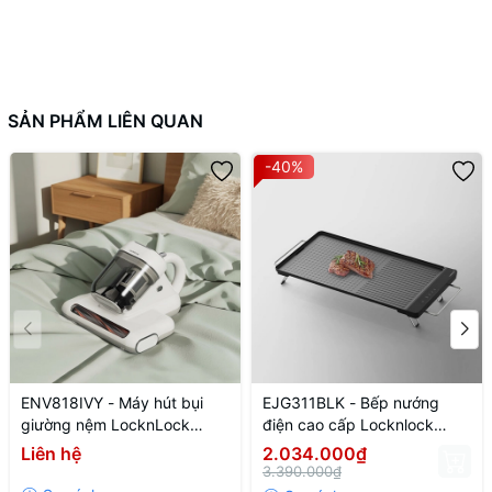
SẢN PHẨM LIÊN QUAN
-40%
ENV818IVY - Máy hút bụi
EJG311BLK - Bếp nướng
giường nệm LocknLock
điện cao cấp Locknlock
Mattress vacuum cleaner
Premium electric grill 220-
Liên hệ
2.034.000₫
220V~, 50Hz, 300W, 0.5L -
240V, 50-60Hz, 1300W -
3.390.000₫
Màu ngà
Màu đen