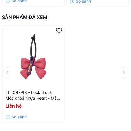
SẢN PHẨM ĐÃ XEM
TLL097PIK - LocknLock
Móc khoá nhựa Heart - Màu
hồng
Liên hệ