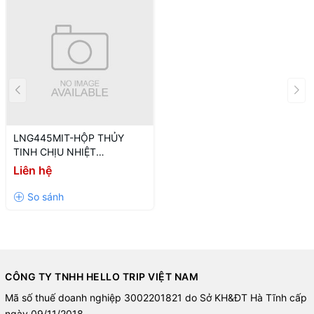
LNG445MIT-HỘP THỦY
TINH CHỊU NHIỆT
LOCKNLOCK -1L-MIT-CN-6-
Liên hệ
BOS-Single
CÔNG TY TNHH HELLO TRIP VIỆT NAM
Mã số thuế doanh nghiệp 3002201821 do Sở KH&ĐT Hà Tĩnh cấp
ngày 09/11/2018