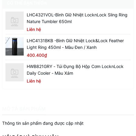
CÓ THỂ BẠN THÍCH
LHC4321VOL-Bình Giữ Nhiệt LocknLock Sling Ring
Nature Tumbler 650ml
Liên hệ
LHC4131BKB -Bình Giữ Nhiệt Lock&Lock Feather
Light Ring 450ml - Màu Đen / Xanh
400.400₫
HWB821GRY - Túi Đựng Bộ Hộp Cơm LocknLock
Daily Cooler - Màu Xám
Liên hệ
MÔ TẢ SẢN PHẨM
Thông tin sản phẩm đang được cập nhật