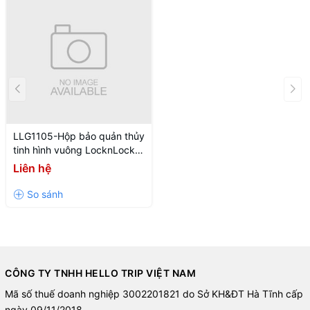
LLG1105-Hộp bảo quản thủy
tinh hình vuông LocknLock
BLANC-520ML-Màu trắng
Liên hệ
CÔNG TY TNHH HELLO TRIP VIỆT NAM
Mã số thuế doanh nghiệp 3002201821 do Sở KH&ĐT Hà Tĩnh cấp
ngày 09/11/2018