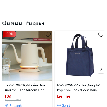
SẢN PHẨM LIÊN QUAN
-99%
JRK-KT0801OM - Ấm đun
HWB820NVY - Túi đựng bộ
siêu tốc Jenniferoom Drip
hộp cơm LocknLock Daily
kettle 220 V, 50 Hz, 1350 W,
Cooler - Màu xanh navy
13₫
Liên hệ
0.8 L- Màu be
1.950.000₫