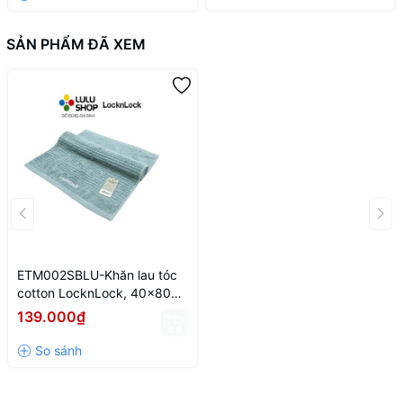
SẢN PHẨM ĐÃ XEM
ETM002SBLU-Khăn lau tóc
cotton LocknLock, 40x80
cm, màu xanh da trời
139.000₫