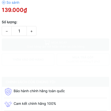
139.000₫
Số lượng:
−
+
MUA NGAY
Giao hàng tận nơi hoặc nhận tại cửa hàng
MUA TRẢ GÓP
THÊM VÀO GIỎ HÀNG
Duyệt hồ sơ trong 5 phút
CHÍNH SÁCH CỦA CHÚNG TÔI
Bảo hành chính hãng toàn quốc
Cam kết chính hãng 100%