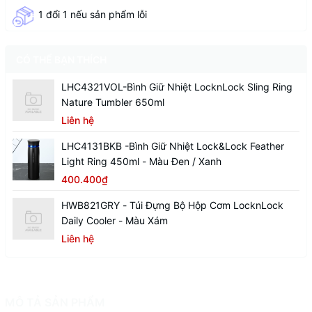
1 đổi 1 nếu sản phẩm lỗi
CÓ THỂ BẠN THÍCH
LHC4321VOL-Bình Giữ Nhiệt LocknLock Sling Ring
Nature Tumbler 650ml
Liên hệ
LHC4131BKB -Bình Giữ Nhiệt Lock&Lock Feather
Light Ring 450ml - Màu Đen / Xanh
400.400₫
HWB821GRY - Túi Đựng Bộ Hộp Cơm LocknLock
Daily Cooler - Màu Xám
Liên hệ
MÔ TẢ SẢN PHẨM