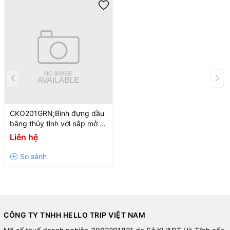
CKO201GRN;Bình đựng dầu
bằng thủy tinh với nắp mở tự
động Lock & Lock 550ml -
Liên hệ
Màu xanh lá cây
CÔNG TY TNHH HELLO TRIP VIỆT NAM