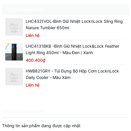
CÓ THỂ BẠN THÍCH
LHC4321VOL-Bình Giữ Nhiệt LocknLock Sling Ring
Nature Tumbler 650ml
Liên hệ
LHC4131BKB -Bình Giữ Nhiệt Lock&Lock Feather
Light Ring 450ml - Màu Đen / Xanh
400.400₫
HWB821GRY - Túi Đựng Bộ Hộp Cơm LocknLock
Daily Cooler - Màu Xám
Liên hệ
MÔ TẢ SẢN PHẨM
Thông tin sản phẩm đang được cập nhật