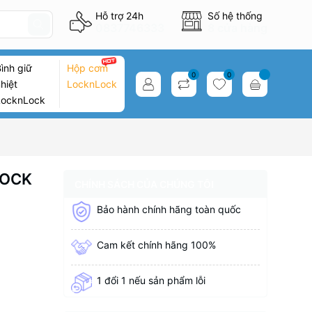
Hỗ trợ 24h
Số hệ thống
0837746333
8 cửa hàng
ình giữ
Hộp cơm
0
0
hiệt
LocknLock
LocknLock
LOCK
CHÍNH SÁCH CỦA CHÚNG TÔI
Bảo hành chính hãng toàn quốc
Cam kết chính hãng 100%
1 đổi 1 nếu sản phẩm lỗi