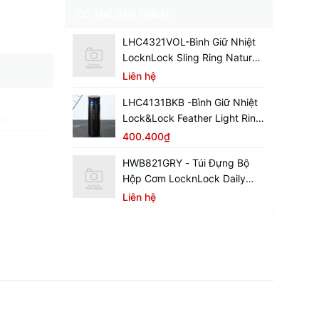
CÓ THỂ BẠN THÍCH
LHC4321VOL-Bình Giữ Nhiệt
LocknLock Sling Ring Nature
Tumbler 650ml
Liên hệ
LHC4131BKB -Bình Giữ Nhiệt
Lock&Lock Feather Light Ring
hút
450ml - Màu Đen / Xanh
400.400₫
HWB821GRY - Túi Đựng Bộ
Hộp Cơm LocknLock Daily
Cooler - Màu Xám
Liên hệ