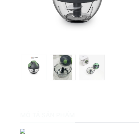
MÔ TẢ SẢN PHẨM