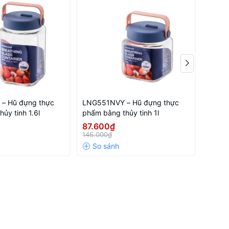
– Hũ đựng thực
LNG551NVY – Hũ đựng thực
EJJ42
ủy tinh 1.6l
phẩm bằng thủy tinh 1l
Cây L
87.600₫
2.01
146.000₫
3.360