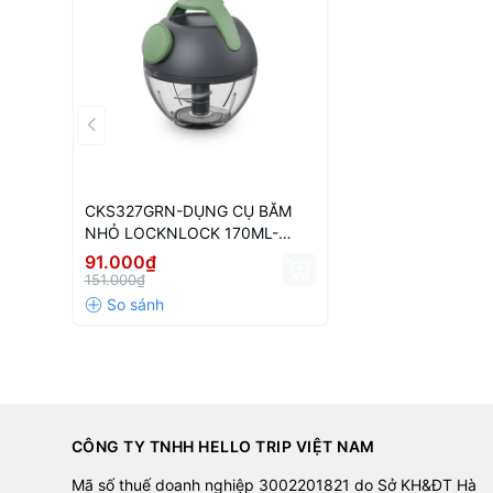
CKS327GRN-DỤNG CỤ BĂM
NHỎ LOCKNLOCK 170ML-
GRN-CN-48-MIXED-Single
91.000₫
151.000₫
CÔNG TY TNHH HELLO TRIP VIỆT NAM
Mã số thuế doanh nghiệp 3002201821 do Sở KH&ĐT Hà