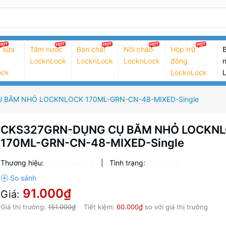
 sữa
Tăm nước
Bàn chải
Nồi chảo
Hộp trữ
B
LocknLock
LocknLock
LocknLock
đông
n
ock
LocknLock
 BĂM NHỎ LOCKNLOCK 170ML-GRN-CN-48-MIXED-Single
CKS327GRN-DỤNG CỤ BĂM NHỎ LOCKN
170ML-GRN-CN-48-MIXED-Single
Thương hiệu:
Đang cập nhật
|
Tình trạng:
Còn hàng
91.000₫
Giá:
Giá thị trường:
151.000₫
Tiết kiệm:
60.000₫
so với giá thị trường