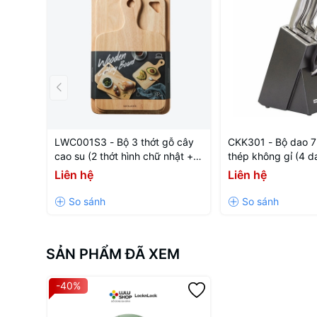
LWC001S3 - Bộ 3 thớt gỗ cây
CKK301 - Bộ dao 7
cao su (2 thớt hình chữ nhật + 1
thép không gỉ (4 d
thớt ping pong)
mài,1 hộp đựng da
Liên hệ
Liên hệ
SẢN PHẨM ĐÃ XEM
-40%