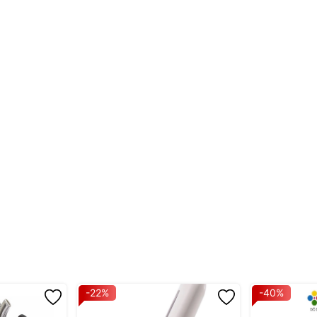
-22%
-40%