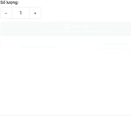
Số lượng:
−
+
MUA NGAY
Giao hàng tận nơi hoặc nhận tại cửa hàng
MUA TRẢ GÓP
THÊM VÀO GIỎ HÀNG
Duyệt hồ sơ trong 5 p