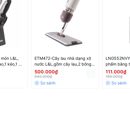
 món L&L,
ETM472-Cây lau nhà dạng xịt
LNG552NVY 
ao,1 kéo,1 đồ
nước L&L,gồm cây lau,2 bông
phẩm bằng th
o) - Màu đen
lau,36*10*129cm (không hoạt
500.000₫
111.000₫
động bằng điện)
642.000₫
185.000₫